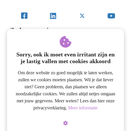
Zoeken op pagina
Sorry, ook ik moet even irritant zijn en
je lastig vallen met cookies akkoord
Om deze website zo goed mogelijk te laten werken,
zullen we cookies moeten plaatsen. Wil je dat liever
Mijn specialiteiten
niet? Geen probleem, dan plaatsen we alleen
Holistische coaching
noodzakelijke cookies. We zullen altijd netjes omgaan
met jouw gegevens. Meer weten? Lees dan hier onze
EFT
privacyverklaring.
Meer informatie
Innerlijk kind werk
Energetische therapie
Holistisch trauma therapie