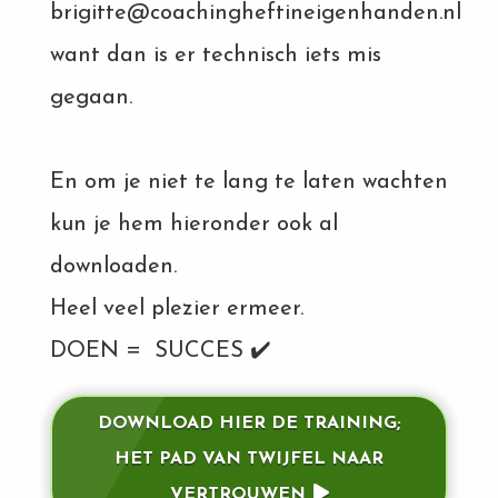
s kan de
brigitte@coachingheftineigenhanden.nl
e niet
want dan is er technisch iets mis
oneren.
gegaan.
ieken
ische
s worden
En om je niet te lang te laten wachten
kt om
kun je hem hieronder ook al
em
tie te
downloaden.
elen over
drag van
Heel veel plezier ermeer.
zoeker op
DOEN = SUCCES ✔️
site.
ing
DOWNLOAD HIER DE TRAINING;
ingcookies
HET PAD VAN TWIJFEL NAAR
 gebruikt
oekers te
VERTROUWEN