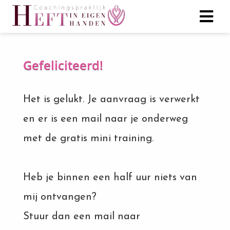
ngen
Gefeliciteerd!
formatie
Het is gelukt. Je aanvraag is verwerkt
en er is een mail naar je onderweg
oneel
onele
met de gratis mini training.
s zijn
kelijk om
bsite te
Heb je binnen een half uur niets van
ken. Ze
mij ontvangen?
 gebruikt
asisfuncties
Stuur dan een mail naar
der deze