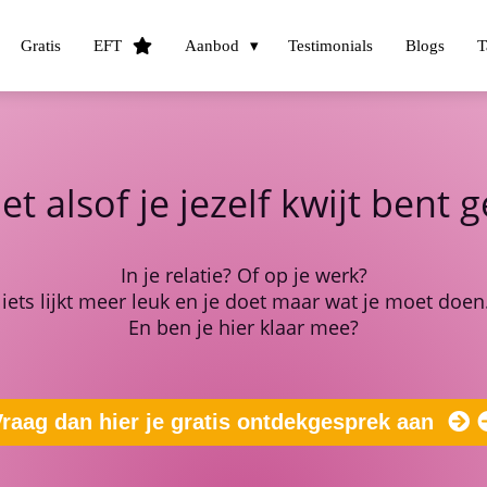
Gratis
EFT
Aanbod
Testimonials
Blogs
T
et alsof je jezelf kwijt bent 
In je relatie? Of op je werk?
iets lijkt meer leuk en je doet maar wat je moet doen.
En ben je hier klaar mee?
raag dan hier je gratis ontdekgesprek aan