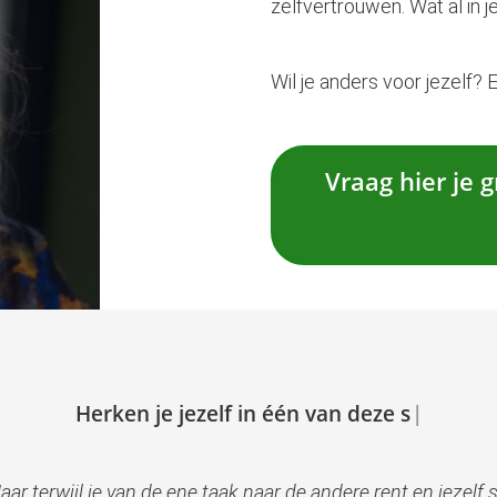
zelfvertrouwen. Wat al in je
Wil je anders voor jezelf? 
Vraag hier je 
H
e
r
k
e
n
j
e
j
e
z
e
l
f
i
n
é
é
n
v
a
n
d
e
z
e
s
i
t
u
a
t
i
e
s
?
aar terwijl je van de ene taak naar de andere rent en jezelf 