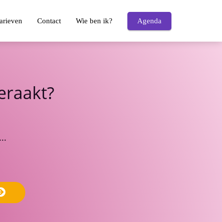
arieven
Contact
Wie ben ik?
Agenda
geraakt?
..