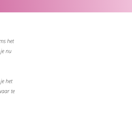
oms het
 je nu
je het
waar te