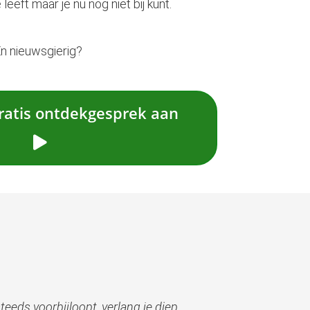
 leeft maar je nu nog niet bij kunt.
En nieuwsgierig?
gratis ontdekgesprek aan
steeds voorbijloopt, verlang je diep