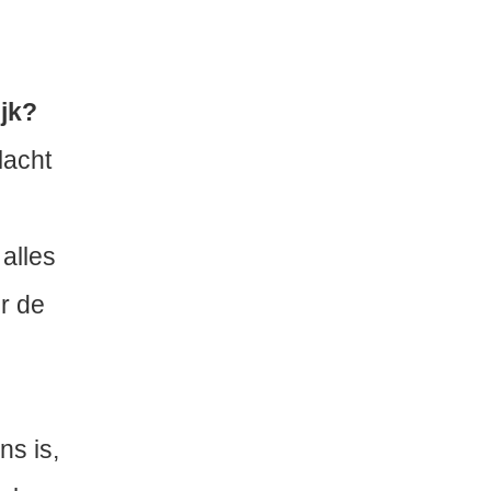
ijk?
lacht
 alles
or de
s is,