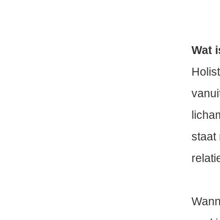
Wat i
Holis
vanui
licha
staat
relati
Wanne