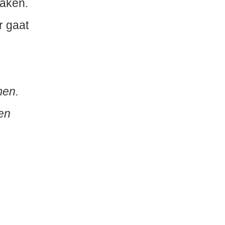
raken.
r gaat
men.
 en