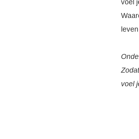
voel j
Waard
leven
Onder
Zodat
voel 